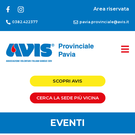
Area riservata
0382.422377
pavia.provinciale@avis.it
SCOPRI AVIS
CERCA LA SEDE PIÙ VICINA
EVENTI