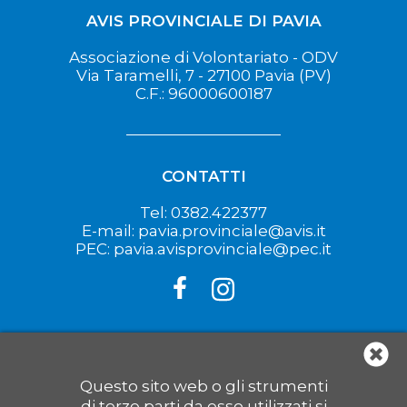
AVIS PROVINCIALE DI PAVIA
Associazione di Volontariato - ODV
Via Taramelli, 7 - 27100 Pavia (PV)
C.F.: 96000600187
CONTATTI
Tel: 0382.422377
E-mail: pavia.provinciale@avis.it
PEC: pavia.avisprovinciale@pec.it
LINK UTILI
Questo sito web o gli strumenti
di terze parti da esso utilizzati si