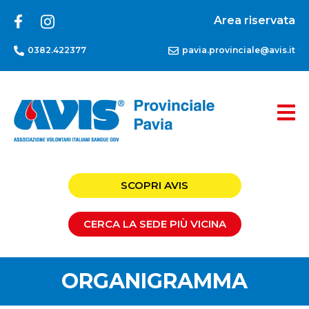
Area riservata
0382.422377
pavia.provinciale@avis.it
SCOPRI AVIS
CERCA LA SEDE PIÙ VICINA
ORGANIGRAMMA