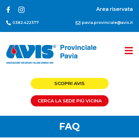
Area riservata
0382.422377
pavia.provinciale@avis.it
SCOPRI AVIS
CERCA LA SEDE PIÙ VICINA
FAQ