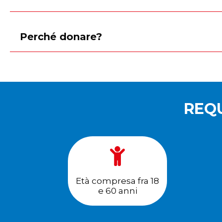
Perché donare?
REQU
Età compresa fra 18
e 60 anni