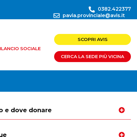
0382.422377
pavia.provinciale@avis.it
SCOPRI AVIS
ILANCIO SOCIALE
CERCA LA SEDE PIÙ VICINA
 e dove donare
gue