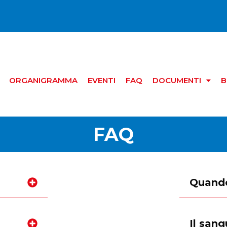
ORGANIGRAMMA
EVENTI
FAQ
DOCUMENTI
B
FAQ
Quando
Il san