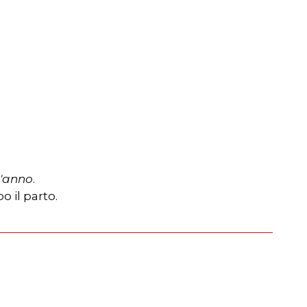
l'anno
.
 il parto.