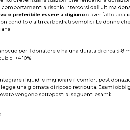
mento di eventuali situazioni che rendano la donazio
i comportamenti a rischio intercorsi dall'ultima dona
evo è preferibile essere a digiuno
o aver fatto una
c
n condito o altri carboidrati semplici. Le donne che
iana.
nnocuo per il donatore e ha una durata di circa 5-8 
ubici +/- 10%.
integrare i liquidi e migliorare il comfort post donazi
 legge una giornata di riposo retribuita. Esami obbli
levato vengono sottoposti ai seguenti esami:
o