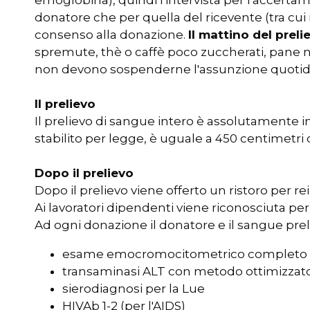
emoglobina), quindi l'intervista per l'accerta
donatore che per quella del ricevente (tra cui 
consenso alla donazione.
Il mattino del preli
spremute, thè o caffè poco zuccherati, pane no
non devono sospenderne l'assunzione quotid
Il prelievo
Il prelievo di sangue intero è assolutamente i
stabilito per legge, è uguale a 450 centimetri c
Dopo il prelievo
Dopo il prelievo viene offerto un ristoro per re
Ai lavoratori dipendenti viene riconosciuta per
Ad ogni donazione il donatore e il sangue pre
esame emocromocitometrico completo
transaminasi ALT con metodo ottimizzat
sierodiagnosi per la Lue
HIVAb 1-2 (per l'AIDS)