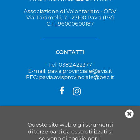
Associazione di Volontariato - ODV
Via Taramelli, 7 - 27100 Pavia (PV)
C.F.: 96000600187
CONTATTI
Tel: 0382.422377
E-mail: pavia.provinciale@avis.it
PEC: pavia.avisprovinciale@pec.it
LINK UTILI
Questo sito web o gli strumenti
di terze parti da esso utilizzati si
Avis Regionale Lombardia
servono di cookie per il