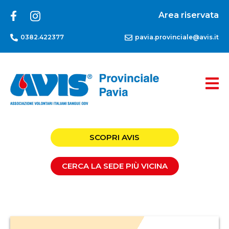
Area riservata
0382.422377
pavia.provinciale@avis.it
SCOPRI AVIS
CERCA LA SEDE PIÙ VICINA