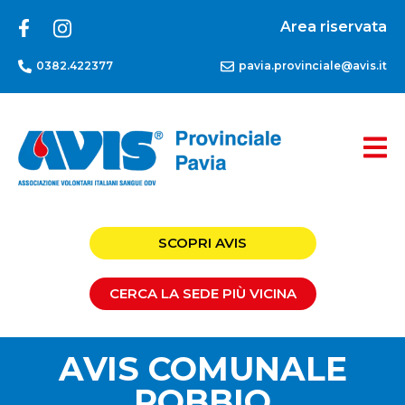
Area riservata
0382.422377
pavia.provinciale@avis.it
SCOPRI AVIS
CERCA LA SEDE PIÙ VICINA
AVIS COMUNALE
ROBBIO