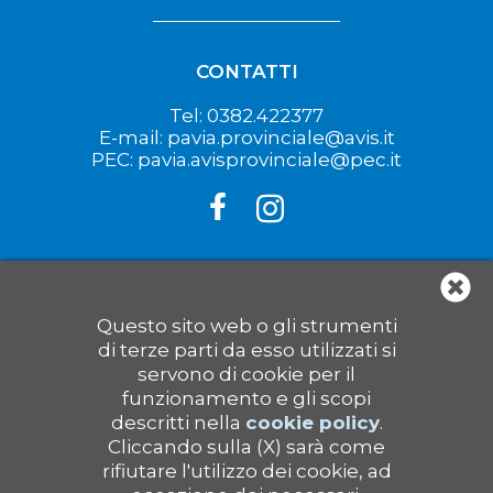
CONTATTI
Tel: 0382.422377
E-mail: pavia.provinciale@avis.it
PEC: pavia.avisprovinciale@pec.it
LINK UTILI
Questo sito web o gli strumenti
di terze parti da esso utilizzati si
Avis Regionale Lombardia
servono di cookie per il
Avis Nazionale
funzionamento e gli scopi
descritti nella
cookie policy
.
Cookie Policy
Privacy Policy
Cliccando sulla (X) sarà come
rifiutare l'utilizzo dei cookie, ad